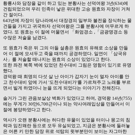
황룡사와 담장을 같이 하고 있는 분황사는 선덕여왕 3년(634)에
건립되었으며 우리 민족이 낳은 위대한 고승 원효와 자장이 거쳐
간 절이다.
643년에 자장이 당나라에서 대장경의 일부와 불전을 장식하는 물
건들을 가지고 귀국하자 선덕여왕은 그를 분황사에 머무르게 하
였다. 또 원효는 이 절에 머물면서 「화엄경소 ,「금광명경소 등
수많은 저술을 남겼다.
또 원효가 죽은 뒤 그의 아들 설총은 원효의 유해로 소상을 만들
어 이 절에 모셔두고 죽을 때까지 공경하였다. 일연이 「삼국유
사」를 저술할 때나지는 원효의 소상이 있었다고 한다.
또한 좌전 북쪽 벽에 있었던 천수대비 그림은 영험이 있기로 유명
했다.
경덕왕 때 희명의 다섯 살 난 아이가 갑자기 눈이 멀자 아이를 안
고 천수대비 앞에 가서 '도천수대비가'를 가르쳐주고 노래를 부르
면서 빌게 하였더니 눈을 뜨게 되었다는 이야기가 전해진다.
솔거가 그린 관음보살상 벽화가 있었다고 하며, 경덕왕 14년(755)
에는 무게가 30만6,700근이나 되는 약사여래입상을 만들어서 이
절에 봉양하였다고 한다.
역사가 오랜 분황사에는 허다한 유물이 있었을 터이나 몽고의 침
략과 임진왜란 등으로 모두 유실되었고, 지금은 분황사에 둘러놓
은 어른 키 만한 담장 위로 석탑의 윗부분만이 보이는 자그마한