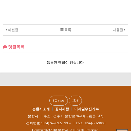
이전글
목록
다음글
댓글목록
등록된 댓글이 없습니다.
PC view
TOP
분황사소개
ㅣ
공지사항
ㅣ
이메일수집거부
분항사 ㅣ 주소 : 경주시 분항로 94-11(구황동 312)
전화번호 : 054)742-9922, 9937 ㅣFAX : 054)771-9850
Copyright(c)2018 분항사. All Rights Reserved.