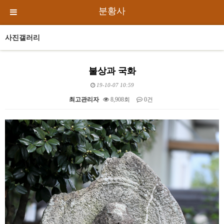
분황사
사진갤러리
불상과 국화
19-10-07 10:59
최고관리자
8,908회
0건
본문